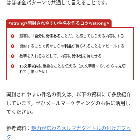
はほぼ全パターンで共通して言えることです。
<strong>開封されやすい件名を作るコツ</strong>
顧客に「
自分に関係ある
ことだ」と感じてもらえる内容にする
開封することで何かしらの
利益
が得られることをアピールする
数字を入れるなどして、内容に
具体性
を持たせる
15文字以内
に重要なことを伝える（20文字目くらいからは見切
れてしまうため）
開封されやすい件名の例文は、以下の資料にて多数紹介
しています。ぜひメールマーケティングのお供に活用し
てください。
参考資料：
魅力が伝わるメルマガタイトルの付け方ブッ
ク