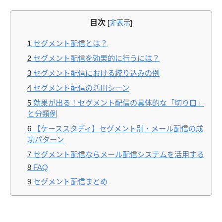
目次
[
非表示
]
1
セグメント配信とは？
2
セグメント配信を効果的に行うには？
3
セグメント配信における絞り込みの例
4
セグメント配信の活用シーン
5
効果が出る！セグメント配信の具体的な「切り口」
と分類例
6
【ケーススタディ】セグメント別・メール配信の成
功パターン
7
セグメント配信ならメール配信システムを活用する
8
FAQ
9
セグメント配信まとめ