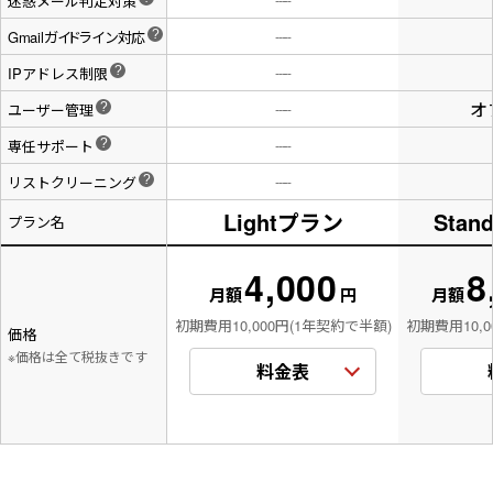
迷惑メール判定対策
Gmail
ガ
イド
ライン
対応
?
-----
IPアドレス制限
?
-----
オ
ユーザー管理
?
-----
専任サポート
?
-----
リストクリーニング
?
-----
Lightプラン
Stan
プラン名
4,000
8
月額
円
月額
初期費用10,000円(1年契約で半額)
初期費用10,0
価格
※価格は全て税抜きです
料金表
登録アドレス数
月額費用
登録アド
0〜5,000件まで
4,000円
0〜10,0