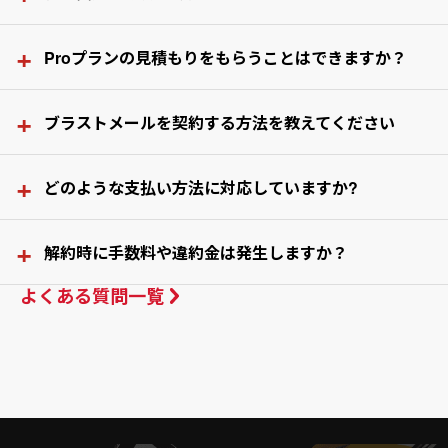
契約するプランや期間に応じて初期費用は変わります。
価格
+
Proプランの見積もりをもらうことはできますか？
ページで初期費用の金額
の確認をお願いいたします。
※ 初期費用は、初回時のみで契約更新時には発生いたしませ
お客様の配信規模やご要件に応じて見積もり金額をお出しい
+
ん。
ブラストメールを契約する方法を教えてください
たします。
Proプラン見積もり依頼フォーム
から必要な情報をご入力くだ
さい。
無料トライアルフォーム
からアカウントを作成してくだ
+
どのような支払い方法に対応していますか?
さい
ブラストメールでは、3つのお支払方法をご用意しておりま
アカウント開設メールを送付しますのでブラストメール
+
解約時に手数料や違約金は発生しますか？
す。
へログインしてください
よくある質問一覧
銀行振込
解約時に手数料や違約金など追加料金は一切発生しません。
ログイン後「本登録」ボタンから契約手続きを進めてく
ださい
口座自動振替
クレジットカード
※ 口座⾃動振替は⼿続き完了までは銀⾏振込になりますので
ご了承ください。