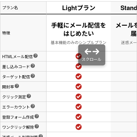
Lightプラン
Stan
プラン名
手軽にメール配信を
メール
はじめたい
届
特徴
基本機能のみのシンプルプラン
迷惑メー
HTMLメール配信
?
差し込みコード
?
ターゲット配信
?
開封率
?
クリック測定
?
エラーカウント
?
登録フォーム作成
?
ワンクリック解除
?
?
-----