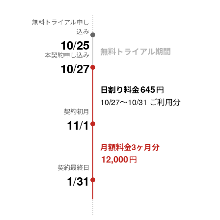
無料トライアル申し
込み
/
10
25
無料トライアル期間
本契約申し込み
/
10
27
645
日割り料金
円
10/27〜10/31 ご利用分
契約初月
/
11
1
月額料金3ヶ月分
12,000
円
契約最終日
/
1
31