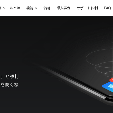
トメールとは
機能
価格
導入事例
サポート体制
FAQ
ル」と誤判
とを防ぐ機