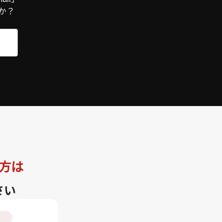
か？
方は
さい