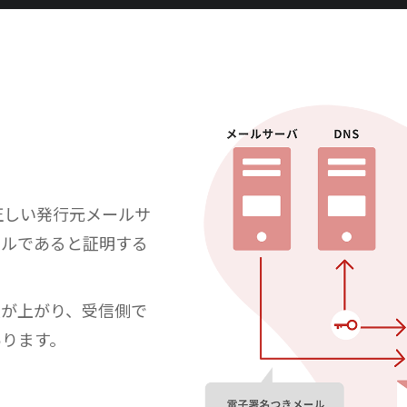
） とは、正しい発行元メールサ
ールであると証明する
度が上がり、受信側で
あります。