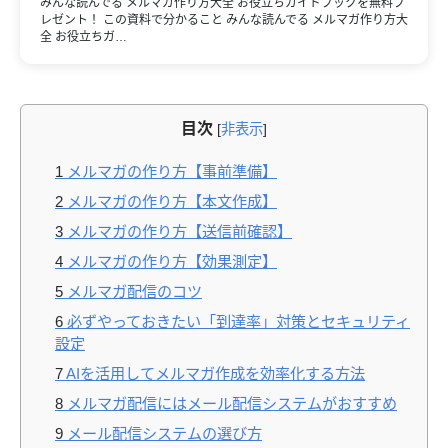
みんな読んでる メルマガ作り方大全 お役立ちガイドブックを無料プ
レゼント！ この資料で分かること みんな読んでる メルマガ作り方大
全 お役立ちガ…
目次
[
非表示
]
1
メルマガの作り方【事前準備】
2
メルマガの作り方【本文作成】
3
メルマガの作り方【送信前確認】
4
メルマガの作り方【効果測定】
5
メルマガ配信のコツ
6
必ずやっておきたい「到達率」対策とセキュリティ
設定
7
AIを活用してメルマガ作成を効率化する方法
8
メルマガ配信にはメール配信システムがおすすめ
9
メール配信システムの選び方