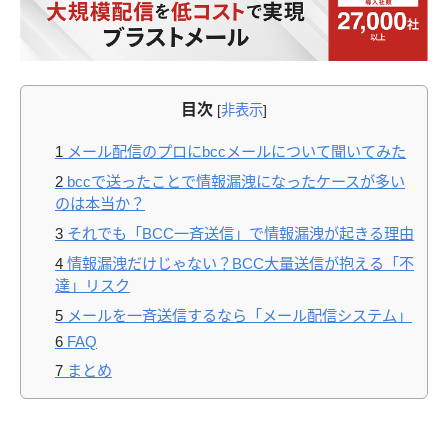
目次
[
非表示
]
1
メール配信のプロにbccメールについて聞いてみた
2
bccで送ったことで情報漏洩になったケースが多い
のは本当か？
3
それでも「BCC一斉送信」で情報漏洩が起きる理由
4
情報漏洩だけじゃない？BCC大量送信が抱える「不
達」リスク
5
メールを一斉送信するなら「メール配信システム」
6
FAQ
7
まとめ