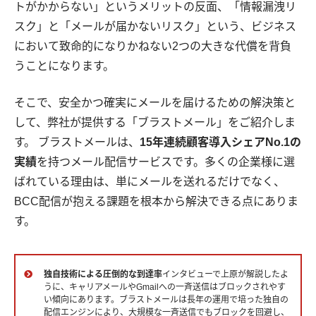
トがかからない」というメリットの反面、「情報漏洩リ
スク」と「メールが届かないリスク」という、ビジネス
において致命的になりかねない2つの大きな代償を背負
うことになります。
そこで、安全かつ確実にメールを届けるための解決策と
して、弊社が提供する「ブラストメール」をご紹介しま
す。 ブラストメールは、
15年連続顧客導入シェアNo.1の
実績
を持つメール配信サービスです。多くの企業様に選
ばれている理由は、単にメールを送れるだけでなく、
BCC配信が抱える課題を根本から解決できる点にありま
す。
独自技術による圧倒的な到達率
インタビューで上原が解説したよ
うに、キャリアメールやGmailへの一斉送信はブロックされやす
い傾向にあります。ブラストメールは長年の運用で培った独自の
配信エンジンにより、大規模な一斉送信でもブロックを回避し、