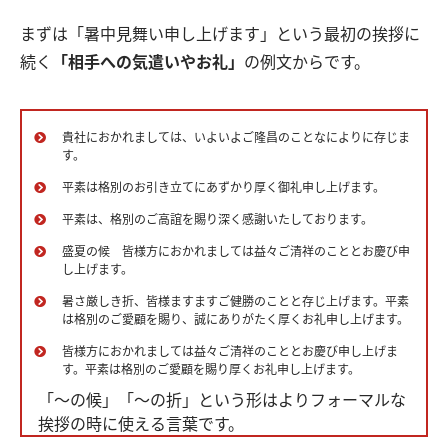
まずは「暑中見舞い申し上げます」という最初の挨拶に
続く
「相手への気遣いやお礼」
の例文からです。
貴社におかれましては、いよいよご隆昌のことなによりに存じま
す。
平素は格別のお引き立てにあずかり厚く御礼申し上げます。
平素は、格別のご高誼を賜り深く感謝いたしております。
盛夏の候 皆様方におかれましては益々ご清祥のこととお慶び申
し上げます。
暑さ厳しき折、皆様ますますご健勝のことと存じ上げます。平素
は格別のご愛顧を賜り、誠にありがたく厚くお礼申し上げます。
皆様方におかれましては益々ご清祥のこととお慶び申し上げま
す。平素は格別のご愛顧を賜り厚くお礼申し上げます。
「〜の候」「〜の折」という形はよりフォーマルな
挨拶の時に使える言葉です。