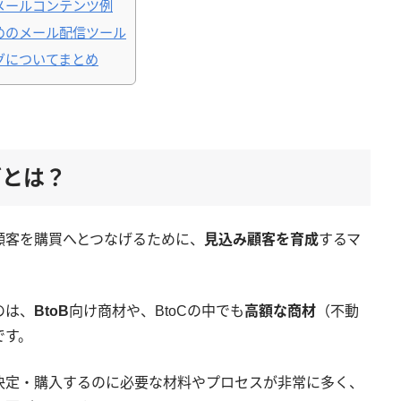
メールコンテンツ例
めのメール配信ツール
グについてまとめ
グとは？
顧客を購買へとつなげるために、
見込み顧客を育成
するマ
のは、
BtoB
向け商材や、BtoCの中でも
高額な商材
（不動
です。
決定・購入するのに必要な材料やプロセスが非常に多く、