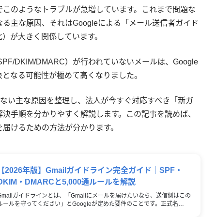
でこのようなトラブルが急増しています。これまで問題な
る主な原因、それはGoogleによる「メール送信者ガイド
化）が大きく関係しています。
F/DKIM/DMARC）が行われていないメールは、Google
象となる可能性が極めて高くなりました。
届かない主な原因を整理し、法人が今すぐ対応すべき「新ガ
解決手順を分かりやすく解説します。この記事を読めば、
を届けるための方法が分かります。
【2026年版】Gmailガイドライン完全ガイド｜SPF・
DKIM・DMARCと5,000通ルールを解説
Gmailガイドラインとは、「Gmailにメールを届けたいなら、送信側はこの
ルールを守ってください」とGoogleが定めた要件のことです。正式名…