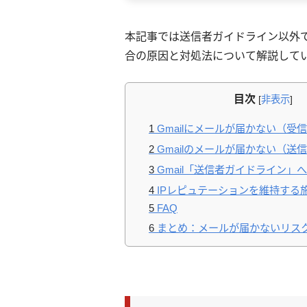
本記事では送信者ガイドライン以外で
合の原因と対処法について解説して
目次
[
非表示
]
1
Gmailにメールが届かない（受
2
Gmailのメールが届かない（送
3
Gmail「送信者ガイドライン」
4
IPレピュテーションを維持する
5
FAQ
6
まとめ：メールが届かないリス