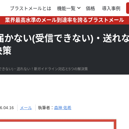
ブラストメールとは
機能一覧
価格
導入事例
業界最高水準のメール到達率を誇るブラストメール
が届かない(受信できない)・送
決策
信できない)・送れない！新ガイドライン対応と5つの解決策
04.16
メール
執筆者：
森神 佑希