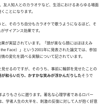
M、友人知人とのカラオケなど、生活におけるあらゆる場面
聴くことになります。
うと、そのうち自分もカラオケで歌うようになるほど、そ
れがザイアンス効果です。
効果が実証されています。「頭が楽なら顔にはほほえみ
Smile on the Face）」という2001年に発表された論文では、参加
表情の変化を調べる実験について記されています。
を見せるのですが、そのうち、事前に輪郭を見せたことの
筋が和らいだり、かすかな笑みが浮かんだりした
そうで
1年よりもさらに遡ります。著名な心理学者であるロバー
8）は、学者人生の大半を、刺激の反復に対して人が抱く好意