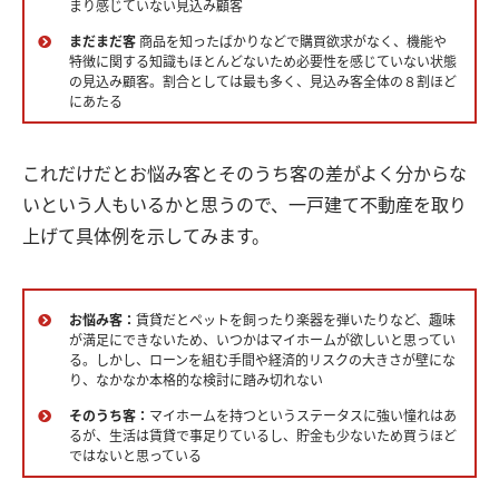
まり感じていない見込み顧客
まだまだ客
商品を知ったばかりなどで購買欲求がなく、機能や
特徴に関する知識もほとんどないため必要性を感じていない状態
の見込み顧客。割合としては最も多く、見込み客全体の８割ほど
にあたる
これだけだとお悩み客とそのうち客の差がよく分からな
いという人もいるかと思うので、一戸建て不動産を取り
上げて具体例を示してみます。
お悩み客：
賃貸だとペットを飼ったり楽器を弾いたりなど、趣味
が満足にできないため、いつかはマイホームが欲しいと思ってい
る。しかし、ローンを組む手間や経済的リスクの大きさが壁にな
り、なかなか本格的な検討に踏み切れない
そのうち客：
マイホームを持つというステータスに強い憧れはあ
るが、生活は賃貸で事足りているし、貯金も少ないため買うほど
ではないと思っている