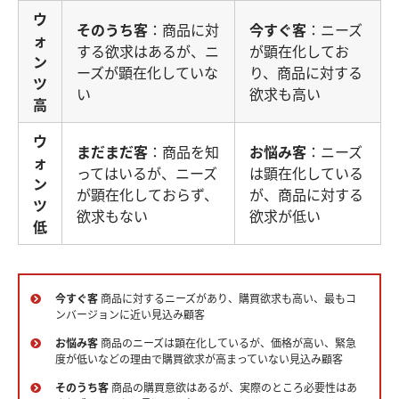
ウ
そのうち客
：商品に対
今すぐ客
：ニーズ
ォ
する欲求はあるが、ニ
が顕在化してお
ン
ーズが顕在化していな
り、商品に対する
ツ
い
欲求も高い
高
ウ
まだまだ客
：商品を知
お悩み客
：ニーズ
ォ
ってはいるが、ニーズ
は顕在化している
ン
が顕在化しておらず、
が、商品に対する
ツ
欲求もない
欲求が低い
低
今すぐ客
商品に対するニーズがあり、購買欲求も高い、最もコ
ンバージョンに近い見込み顧客
お悩み客
商品のニーズは顕在化しているが、価格が高い、緊急
度が低いなどの理由で購買欲求が高まっていない見込み顧客
そのうち客
商品の購買意欲はあるが、実際のところ必要性はあ