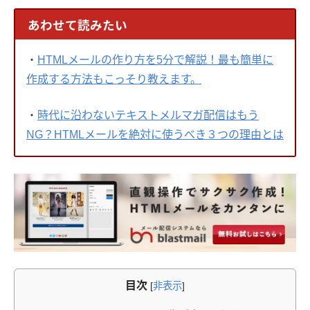
あわせて読みたい
・
HTMLメールの作り方を5分で解説！最も簡単に
作成する方法もこっそり教えます。
・
時代に沿わないテキストメルマガ配信はもう
NG？HTMLメールを絶対に使うべき３つの理由とは
目次
[
非表示
]