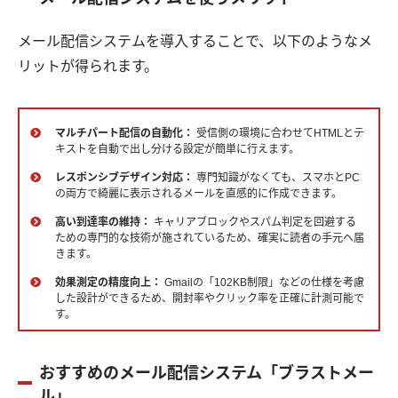
メール配信システムを導入することで、以下のようなメ
リットが得られます。
マルチパート配信の自動化：
受信側の環境に合わせてHTMLとテ
キストを自動で出し分ける設定が簡単に行えます。
レスポンシブデザイン対応：
専門知識がなくても、スマホとPC
の両方で綺麗に表示されるメールを直感的に作成できます。
高い到達率の維持：
キャリアブロックやスパム判定を回避する
ための専門的な技術が施されているため、確実に読者の手元へ届
きます。
効果測定の精度向上：
Gmailの「102KB制限」などの仕様を考慮
した設計ができるため、開封率やクリック率を正確に計測可能で
す。
おすすめのメール配信システム「ブラストメー
ル」