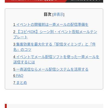
目次
[
非表示
]
1
イベントの開催前は一斉メールの配信準備を
2
【コピペOK】シーン別・イベント告知メールテン
プレート
3
集客効果を最大化する「配信タイミング」と「件
名」のコツ
4
イベントでメール配信ソフトを使った一斉メールを
送信するには
5
一斉送信ならメール配信システムを活用する
6
FAQ
7
まとめ