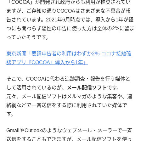
「COCOA」が開発され政府からも利用が推奨されてい
ますが、ご存知の通りCOCOAはさまざまな不具合が報
告されています。2021年6月時点では、導入から1年が経
つにも関わらず陽性の申告に使った方は全体の2%に留ま
っていたそうです。
東京新聞「要請申告者の利用はわずか2％ コロナ接触確
認アプリ『COCOA』導入から1年」
そこで、COCOAに代わる追跡調査・報告を行う媒体と
して活用されているのが、
メール配信ソフト
です。
元々、メール配信ソフトはメルマガのような集客や、連
絡網などで一斉送信をする際に利用されていた媒体で
す。
GmailやOutlookのようなウェブメール・メーラーで一斉
送信をすることもできますが、メール配信ソフトを使っ