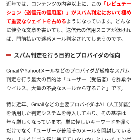
近年では、コンテンツの内容以上に、この
「レピュテー
ション（送信元の信用度）」がスパム判定において極め
て重要なウェイトを占める
ようになっています。どんな
に健全な文章を書いても、送信元の信用スコアが低けれ
ば、門前払いで迷惑メール判定されてしまうのです。
スパム判定を行う目的とプロバイダの傾向
GmailやYahoo!メールなどのプロバイダが厳格なスパム
判定を行う最大の目的は「ユーザー（受信者）を詐欺や
ウイルス、大量の不要なメールから守ること」です。
特に近年、Gmailなどの主要プロバイダはAI（人工知能）
を活用した判定システムを導入しており、その基準は
年々厳しくなっています。単に怪しいキーワードを弾く
だけでなく「ユーザーが普段そのメールを開封している
か」「すぐにゴミ箱に捨てていないか」といったエンゲ