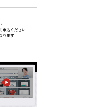
い
お申込ください
なります