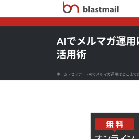
AIでメルマガ運
活用術
ホーム
›
セミナー
›
AIでメルマガ運用はどこまで