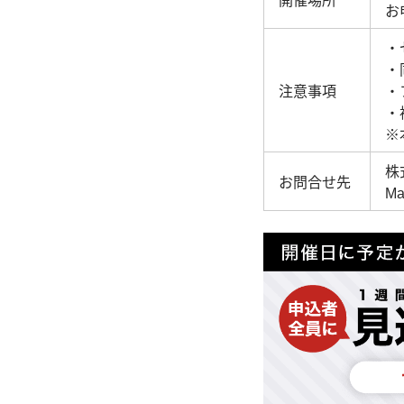
開催場所
お
・
・
注意事項
・
・
※
株
お問合せ先
Ma