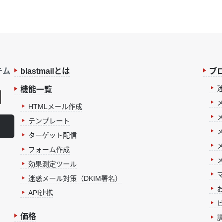
テム
blastmailとは
ブ
機能一覧
HTMLメール作成
テンプレート
ターゲット配信
フォーム作成
効果測定ツール
迷惑メール対策（DKIM署名）
お
API連携
価格