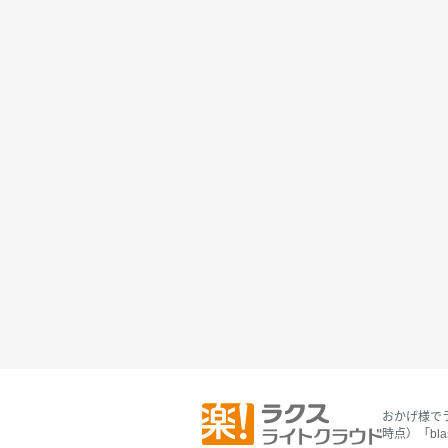
おかげ様でラ
時点）「bl