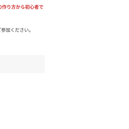
の作り方から初心者で
！
ご参加ください。