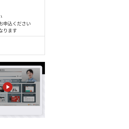
い
お申込ください
なります