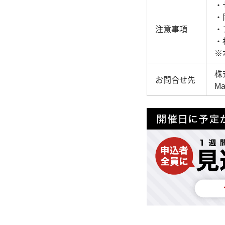
・
・
注意事項
・
・
※
株
お問合せ先
Ma