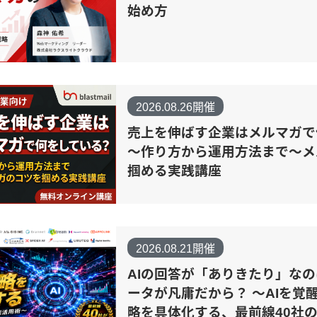
始め方
2026.08.26開催
売上を伸ばす企業はメルマガで
～作り方から運用方法まで～メ
掴める実践講座
2026.08.21開催
AIの回答が「ありきたり」な
ータが凡庸だから？ 〜AIを覚
略を具体化する、最前線40社