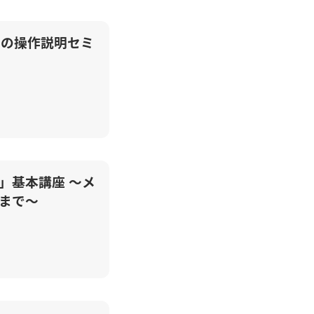
ルの操作説明セミ
」基本講座 ～メ
まで～