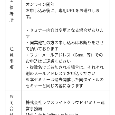
開
オンライン開催
催
お申し込み後に、専用URLをお送りしま
場
す。
所
・セミナー内容は変更となる場合がありま
す
・同業他社の方の申し込みはお断りをさせ
注
て頂いております
意
・フリーメールアドレス（Gmail 等）での
事
お申込はご遠慮ください
項
・複数名でご参加される場合は、それぞれ
別のメールアドレスでお申込ください
※本セミナーは過去開催した同タイトルの
セミナーと同じ内容になります
お
問
株式会社ラクスライトクラウド セミナー運
合
営事務局
せ
Mail：rlc-info@rakus-lc.co.jp