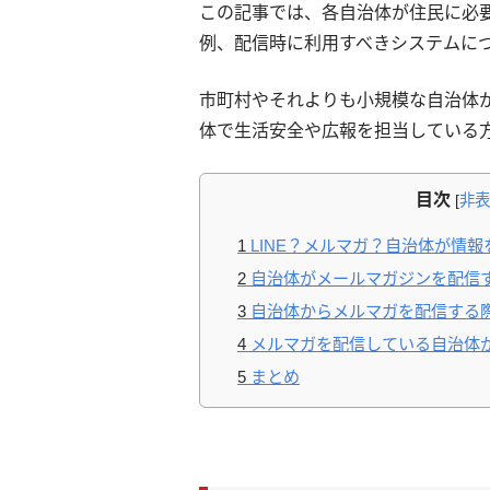
この記事では、各自治体が住民に必
例、配信時に利用すべきシステムに
市町村やそれよりも小規模な自治体
体で生活安全や広報を担当している
目次
[
非表
1
LINE？メルマガ？自治体が情
2
自治体がメールマガジンを配信
3
自治体からメルマガを配信する
4
メルマガを配信している自治体
5
まとめ