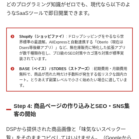
どのプログラミング知識がゼロでも、現代なら以下のよ
うなSaaSツールで即日開業できます。
Shopify（ショッピファイ）
: ドロップシッピングをやるなら世
界標準の最適解。AliExpressと自動連携する「Oberlo（現在は
Dsers等後継アプリ）」など、無在庫販売に特化した拡張アプリ
が数千種類存在し、プロ級のSEO対策やカゴ落ち対策が標準実
装されています。
BASE（ベイス） / STORES（ストアーズ）
: 初期費用・月額費用
無料で、商品が売れた時だけ手数料が発生する低リスクな国内カ
ート。とりあえず副業レベルで小さく始めたい場合に適していま
す。
Step 4: 商品ページの作り込みとSEO・SNS集
客の開始
DSPから提供された商品画像と「味気ないスペック一
覧」をそのままコピペしてはいけません。（Googleから