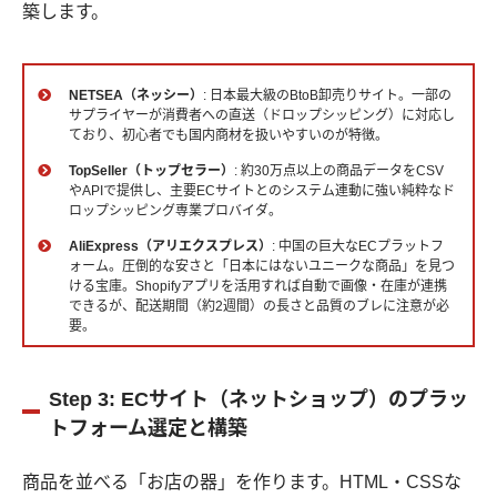
築します。
NETSEA（ネッシー）
: 日本最大級のBtoB卸売りサイト。一部の
サプライヤーが消費者への直送（ドロップシッピング）に対応し
ており、初心者でも国内商材を扱いやすいのが特徴。
TopSeller（トップセラー）
: 約30万点以上の商品データをCSV
やAPIで提供し、主要ECサイトとのシステム連動に強い純粋なド
ロップシッピング専業プロバイダ。
AliExpress（アリエクスプレス）
: 中国の巨大なECプラットフ
ォーム。圧倒的な安さと「日本にはないユニークな商品」を見つ
ける宝庫。Shopifyアプリを活用すれば自動で画像・在庫が連携
できるが、配送期間（約2週間）の長さと品質のブレに注意が必
要。
Step 3: ECサイト（ネットショップ）のプラッ
トフォーム選定と構築
商品を並べる「お店の器」を作ります。HTML・CSSな