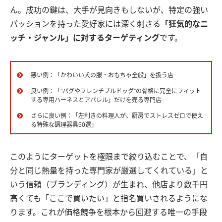
ん。成功の鍵は、大手が見向きもしないが、特定の強い
パッションを持った愛好家には深く刺さる
「狂気的なニ
ッチ・ジャンル」に対するターゲティング
です。
悪い例：「かわいい犬の服・おもちゃ全般」を扱う店
良い例：「”パグやフレンチブルドッグ”の骨格に完全にフィット
する専用ハーネスとアパレル」だけを売る専門店
さらに良い例：「左利きの料理人が、厨房でストレスゼロで使え
る特殊な調理器具50選」
このようにターゲットを極限まで絞り込むことで、「自
分と同じ熱量を持った専門家が厳選してくれている」と
いう信頼（ブランディング）が生まれ、他店より数千円
高くても「ここで買いたい」と指名買いされるようにな
ります。これが価格競争を根本から回避する唯一の手段