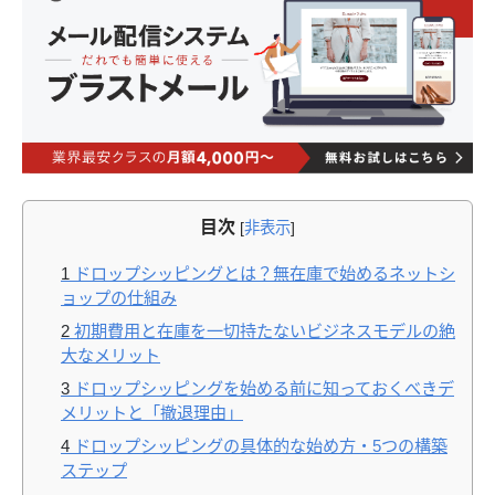
目次
[
非表示
]
1
ドロップシッピングとは？無在庫で始めるネットシ
ョップの仕組み
2
初期費用と在庫を一切持たないビジネスモデルの絶
大なメリット
3
ドロップシッピングを始める前に知っておくべきデ
メリットと「撤退理由」
4
ドロップシッピングの具体的な始め方・5つの構築
ステップ