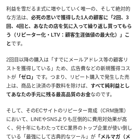
利益を雪だるま式に増やしていく唯一の、そして絶対的
な方法は、
必死の思いで獲得した1人の顧客に「2回、3
回、4回と、あなたの店を気に入って繰り返し買ってもら
う（リピーター化・LTV：顧客生涯価値の最大化）」こ
と
です。
2回目以降の購入は「すでにメールアドレス等の顧客リ
ストを獲得している」ため、広告費などの新規獲得コス
トが
「ゼロ」
です。つまり、リピート購入で発生した売
上は、商品と決済の手数料を除けば、
すべて純利益とし
てあなたの手元に残る最高品質のお金
なのです。
そして、そのECサイトのリピーター育成（CRM施策）
において、LINEやSNSよりも圧倒的に費用対効果が高
く、何十年にもわたってEC業界のトップ企業が使い倒し
ている「最強にして古典的なツール」が
「メルマガ（メ