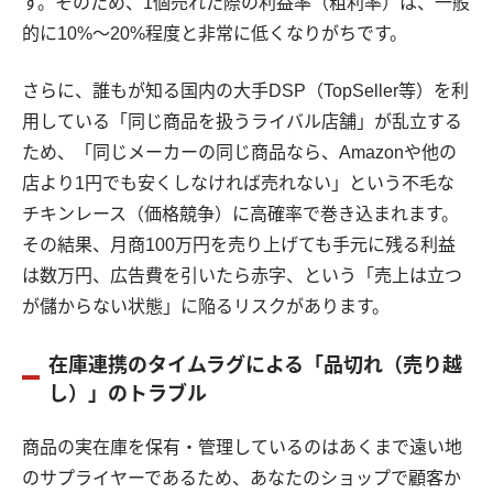
す。そのため、1個売れた際の利益率（粗利率）は、一般
的に10%〜20%程度と非常に低くなりがちです。
さらに、誰もが知る国内の大手DSP（TopSeller等）を利
用している「同じ商品を扱うライバル店舗」が乱立する
ため、「同じメーカーの同じ商品なら、Amazonや他の
店より1円でも安くしなければ売れない」という不毛な
チキンレース（価格競争）に高確率で巻き込まれます。
その結果、月商100万円を売り上げても手元に残る利益
は数万円、広告費を引いたら赤字、という「売上は立つ
が儲からない状態」に陥るリスクがあります。
在庫連携のタイムラグによる「品切れ（売り越
し）」のトラブル
商品の実在庫を保有・管理しているのはあくまで遠い地
のサプライヤーであるため、あなたのショップで顧客か