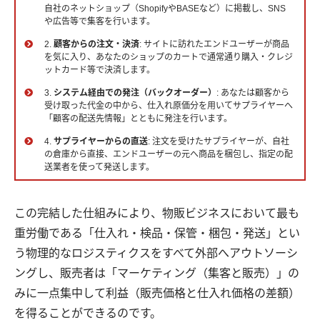
自社のネットショップ（ShopifyやBASEなど）に掲載し、SNS
や広告等で集客を行います。
2.
顧客からの注文・決済
: サイトに訪れたエンドユーザーが商品
を気に入り、あなたのショップのカートで通常通り購入・クレジ
ットカード等で決済します。
3.
システム経由での発注（バックオーダー）
: あなたは顧客から
受け取った代金の中から、仕入れ原価分を用いてサプライヤーへ
「顧客の配送先情報」とともに発注を行います。
4.
サプライヤーからの直送
: 注文を受けたサプライヤーが、自社
の倉庫から直接、エンドユーザーの元へ商品を梱包し、指定の配
送業者を使って発送します。
この完結した仕組みにより、物販ビジネスにおいて最も
重労働である「仕入れ・検品・保管・梱包・発送」とい
う物理的なロジスティクスをすべて外部へアウトソーシ
ングし、販売者は「マーケティング（集客と販売）」の
みに一点集中して利益（販売価格と仕入れ価格の差額）
を得ることができるのです。