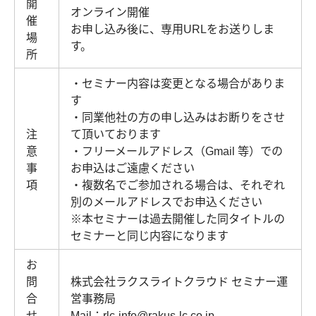
開
オンライン開催
催
お申し込み後に、専用URLをお送りしま
場
す。
所
・セミナー内容は変更となる場合がありま
す
・同業他社の方の申し込みはお断りをさせ
注
て頂いております
意
・フリーメールアドレス（Gmail 等）での
事
お申込はご遠慮ください
項
・複数名でご参加される場合は、それぞれ
別のメールアドレスでお申込ください
※本セミナーは過去開催した同タイトルの
セミナーと同じ内容になります
お
問
株式会社ラクスライトクラウド セミナー運
合
営事務局
せ
Mail：rlc-info@rakus-lc.co.jp