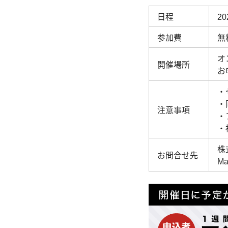
日程
2
参加費
無
オ
開催場所
お
・
・
注意事項
・
・
株
お問合せ先
Ma