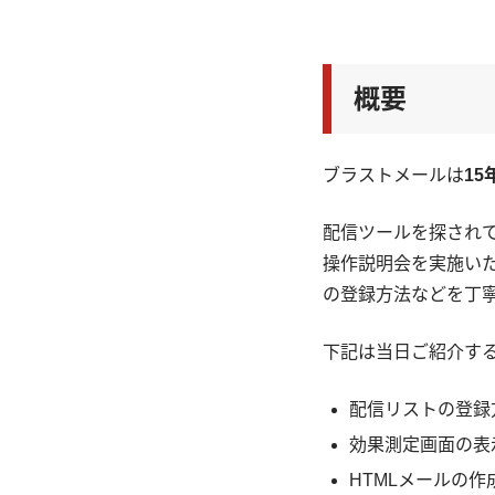
概要
ブラストメールは
15
配信ツールを探され
操作説明会を実施い
の登録方法などを丁
下記は当日ご紹介す
配信リストの登録
効果測定画面の表
HTMLメールの作