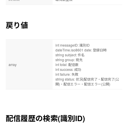
XML-RPC
一括登録(新規登録のみ)
読者データの検索
個別登録
HTTP(S)
一括登録(アップデートのみ)
読者データの取得
送信元アドレスの参照
個別検索(識別ID)
一括削除
読者データの削除
グループ一覧の取得・検索
戻り値
個別検索(E-Mail)
HTTP(S)
一括処理エラー一覧検索
登録推移
XML-RPC
XML-RPC
個別編集
一括処理エラーCSV取得
送信元アドレス一覧の取得・検索
読者データの検索(識別ID)
グループ一覧の取得
HTTP(S)
一括処理エラー情報削除
int messageID: 識別ID
ゴミ箱
XML-RPC
読者データの検索(複数条件)
グループの検索(識別ID)
dateTime.iso8601 date: 登録日時
登録推移情報の取得
XML-RPC
string subject: 件名
読者データの取得
送信元アドレス一覧の取得
HTTP(S)
登録推移情報のCSV取得
string group: 宛先
登録用CSVデータ取得
読者データの削除
送信元アドレスの検索(識別ID)
array
int total: 配信数
ゴミ箱の検索
XML-RPC
int success: 成功
削除用CSVデータ取得
ゴミ箱のデータ編集
int failure: 失敗
一括登録(全登録)
登録推移情報の取得
string status: 状況(配信完了・配信完了(公
ゴミ箱のCSV取得
開)・配信エラー・配信エラー(公開)
一括登録(新規登録のみ)
登録推移情報のCSV取得
ゴミ箱のデータ完全削除
一括登録(アップデートのみ)
ゴミ箱の一括削除
一括削除
XML-RPC
一括処理エラー一覧検索
配信履歴の検索(識別ID)
一括処理エラー一覧検索(日付条件)
ゴミ箱の検索
一括処理エラーCSV取得
ゴミ箱のデータ編集