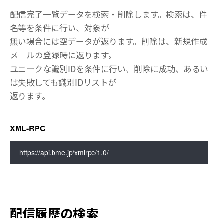
HTTP(S)
配信完了一覧データを検索・削除します。検索は、件
メール新規作成
名等を条件に行い、対象が
ログイン
HTTP(S)
無い場合には空データが返ります。削除は、新規作成
ログアウト
下書き
即時配信
メールの登録時に返ります。
XML-RPC
HTTP(S)
予約配信
ユニークな識別IDを条件に行い、削除に成功、あるい
予約状況の確認
ログイン
下書きの作成
は失敗しても識別IDリストが
XML-RPC
ログアウト
HTTP(S)
下書きの検索
返ります。
配信履歴の確認
即時配信
下書きの検索(メッセージデータ)
予約状況の検索
予約配信
HTTP(S)
下書きの削除
予約状況の検索(メッセージデータ)
XML-RPC
予約の削除
配信履歴の検索
XML-RPC
配信履歴の検索(メッセージデータ)
XML-RPC
https://api.bme.jp/xmlrpc/1.0/
下書きの作成
成功・失敗アドレスの取得
下書きの検索
予約状況の検索
HTMLの開封率取得
下書きの検索(メッセージデータ)
予約状況の検索(識別ID)
配信履歴の削除
下書きの削除
予約状況の検索(メッセージデータ)
XML-RPC
予約の削除
配信履歴の検索