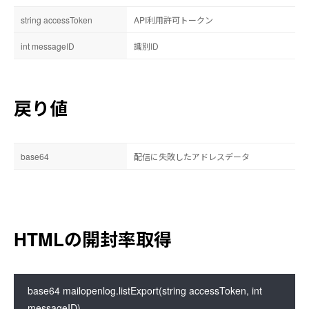
string accessToken
API利用許可トークン
int messageID
識別ID
戻り値
base64
配信に失敗したアドレスデータ
HTMLの開封率取得
base64 mailopenlog.listExport(string accessToken, int 
messageID)