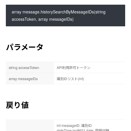
一括処理エラー情報削除
ゴミ箱のCSV取得
array message.historySearchByMessageIDs(string 
ゴミ箱のデータ完全削除
accessToken, array messageIDs)
パラメータ
string accessToken
API利用許可トークン
array messageIDs
識別IDリスト(int)
戻り値
int messageID: 識別ID
dateTime.iso8601 date: 登録日時