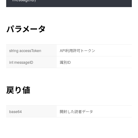
パラメータ
string accessToken
API利用許可トークン
int messageID
識別ID
戻り値
base64
開封した読者データ