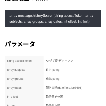
配信履歴の検索
配信履歴の検索(識別ID)
配信履歴の検索(メッセージデータ)
array message.historySearch(string accessToken, array 
成功アドレスの取得
subjects, array groups, array dates, int offset, int limit)
失敗アドレスの取得
HTMLの開封率取得
配信履歴の削除
パラメータ
バックナンバー
string accessToken
API利用許可トークン
HTTP(S)
個別登録
array subjects
件名(string)
バックナンバー一覧の検索(詳細)
HTTP(S)
array groups
宛先(string)
一括登録・削除
XML-RPC
個別登録
array dates
配信日時(dateTime.iso8601)
バックナンバー一覧の検索(詳細)
HTTP(S)
個別検索
読者データの検索
int offset
個別編集
登録・削除用CSVデータ取得
取得開始位置
HTTP(S)
一括登録(全登録)
配信グループの参照
int limit
取得数上限