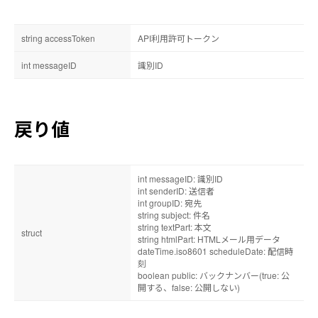
string accessToken
API利用許可トークン
int messageID
識別ID
戻り値
int messageID: 識別ID
int senderID: 送信者
int groupID: 宛先
string subject: 件名
string textPart: 本文
struct
string htmlPart: HTMLメール用データ
dateTime.iso8601 scheduleDate: 配信時
刻
boolean public: バックナンバー(true: 公
開する、false: 公開しない)