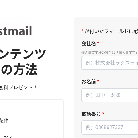
*
が付いたフィールドは必
会社名
*
ンテンツ
個人事業主様の場合は「個人事業主
つの方法
お名前
*
無料プレゼント！
電話番号
*
条件
 など