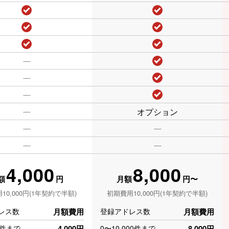
-----
-----
-----
オプション
-----
-----
-----
-----
-----
4,000
8,000
額
円
月額
円〜
10,000円(1年契約で半額)
初期費用10,000円(1年契約で半額)
レス数
月額費用
登録アドレス数
月額費用
0件まで
4,000円
0〜10,000件まで
8,000円