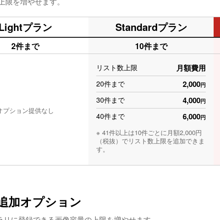
上限を増やせます。
Lightプラン
Standardプラン
2件まで
10件まで
リスト数上限
月額費用
20件まで
2,000
円
30件まで
4,000
円
オプション提供なし
40件まで
6,000
円
※ 41件以上は10件ごとに月額2,000円
（税抜）でリスト数上限を追加できま
す。
量追加オプション
ブラリに登録できる画像容量の上限を増やせます。