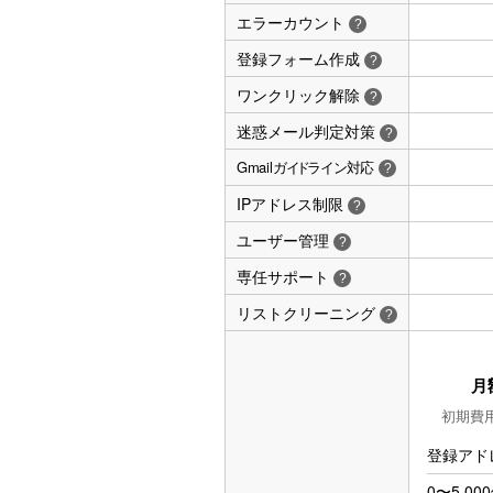
エラーカウント
?
登録フォーム作成
?
ワンクリック解除
?
迷惑メール判定対策
?
Gmail
ガ
イド
ライン
対応
?
IPアドレス制限
?
ユーザー管理
?
専任サポート
?
リストクリーニング
?
月
初期費用
登録アド
0〜5,00