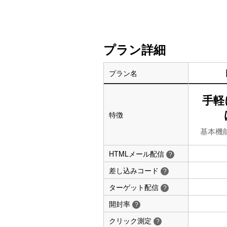
プラン詳細
プラン名
手軽
特徴
基本機
HTMLメール配信
?
差し込みコード
?
ターゲット配信
?
開封率
?
クリック測定
?